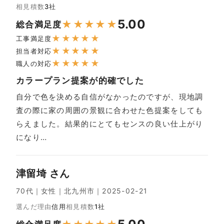
相見積数
3社
5.00
★
★
★
★
★
総合満足度
★
★
★
★
★
工事満足度
★
★
★
★
★
担当者対応
★
★
★
★
★
職人の対応
カラープラン提案が的確でした
自分で色を決める自信がなかったのですが、現地調
査の際に家の周囲の景観に合わせた色提案をしても
らえました。結果的にとてもセンスの良い仕上がり
になり…
津留埼 さん
70代｜女性｜北九州市｜2025-02-21
選んだ理由
信用
相見積数
1社