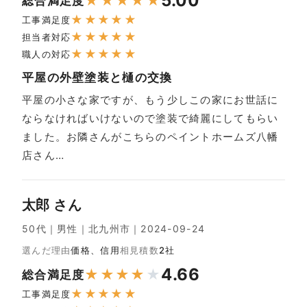
5.00
★
★
★
★
★
総合満足度
★
★
★
★
★
工事満足度
★
★
★
★
★
担当者対応
★
★
★
★
★
職人の対応
平屋の外壁塗装と樋の交換
平屋の小さな家ですが、もう少しこの家にお世話に
ならなければいけないので塗装で綺麗にしてもらい
ました。お隣さんがこちらのペイントホームズ八幡
店さん…
太郎 さん
50代｜男性｜北九州市｜2024-09-24
選んだ理由
価格、信用
相見積数
2社
4.66
★
★
★
★
★
総合満足度
★
★
★
★
★
工事満足度