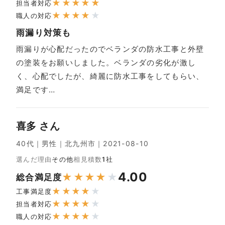
★
★
★
★
★
担当者対応
★
★
★
★
★
職人の対応
雨漏り対策も
雨漏りが心配だったのでベランダの防水工事と外壁
の塗装をお願いしました。ベランダの劣化が激し
く、心配でしたが、綺麗に防水工事をしてもらい、
満足です…
喜多 さん
40代｜男性｜北九州市｜2021-08-10
選んだ理由
その他
相見積数
1社
4.00
★
★
★
★
★
総合満足度
★
★
★
★
★
工事満足度
★
★
★
★
★
担当者対応
★
★
★
★
★
職人の対応