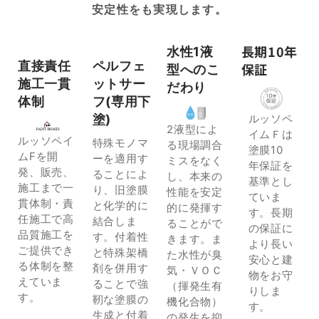
安定性をも実現します。
長期10年
水性1液
直接責任
ペルフェ
保証
型へのこ
施工一貫
ットサー
だわり
体制
フ(専用下
ルッソペ
塗)
2液型によ
イムＦは
ルッソペイ
特殊モノマ
る現場調合
塗膜10
ムFを開
ーを適用す
ミスをなく
年保証を
発、販売、
ることによ
し、本来の
基準とし
施工まで一
り、旧塗膜
性能を安定
ていま
貫体制・責
と化学的に
的に発揮す
す。長期
任施工で高
結合しま
ることがで
の保証に
品質施工を
す。付着性
きます。ま
より長い
ご提供でき
と特殊架橋
た水性が臭
安心と建
る体制を整
剤を併用す
気・ＶＯＣ
物をお守
えていま
ることで強
（揮発生有
りしま
す。
靭な塗膜の
機化合物）
す。
生成と付着
の発生を抑