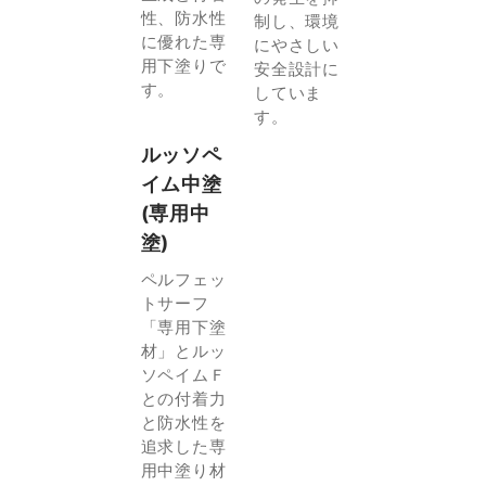
性、防水性
制し、環境
に優れた専
にやさしい
用下塗りで
安全設計に
す。
していま
す。
ルッソペ
イム中塗
(専用中
塗)
ペルフェッ
トサーフ
「専用下塗
材」とルッ
ソペイムＦ
との付着力
と防水性を
追求した専
用中塗り材