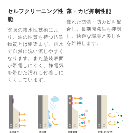
セルフクリーニング性
藻・カビ抑制性能
能
優れた防藻・防カビを配
合し、長期間発生を抑制
塗膜の親水性技術によ
し、快適な環境と美しさ
り、油の性質を持つ汚染
を維持します。
物質とは馴染まず、雨水
で自然に洗い流しやすく
なります。また塗装表面
が帯電しにくく、静電気
を帯びた汚れも付着しに
くくしています。