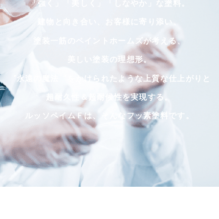
「強く」「美しく」「しなやか」な塗料。
建物と向き合い、お客様に寄り添い、
塗装一筋のペイントホームズが考える、
美しい塗装の理想形。
゛永遠の魔法゛をかけられたような上質な仕上がりと
超耐久性＆超耐候性を実現する。
ルッソペイムＦは、そんなフッ素塗料です。