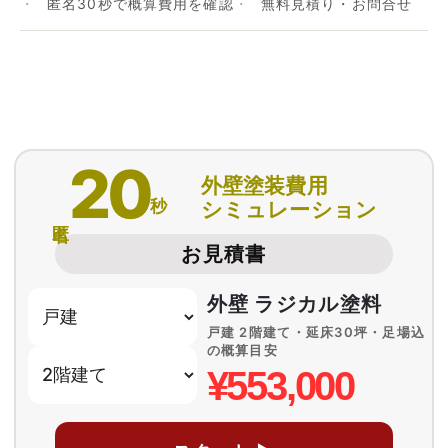
匿名30秒で概算費用を確認
無料見積り・お問合せ
20
外壁塗装費用
秒
シミュレーション
匿名
お見積書
外壁 ラジカル塗料
戸建 2階建て・延床30坪・足場込
の概算目安
¥553,000