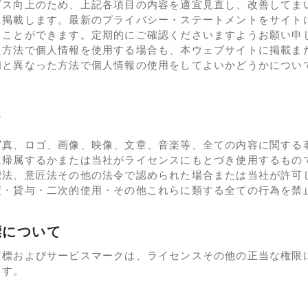
ビス向上のため、上記各項目の内容を適宜見直し、改善してま
に掲載します。最新のプライバシー・ステートメントをサイト
ることができます。定期的にご確認くださいますようお願い申
た方法で個人情報を使用する場合も、本ウェブサイトに掲載ま
初と異なった方法で個人情報の使用をしてよいかどうかについ
て
写真、ロゴ、画像、映像、文章、音楽等、全ての内容に関する
に帰属するかまたは当社がライセンスにもとづき使用するもの
標法、意匠法その他の法令で認められた場合または当社が許可
渡・貸与・二次的使用・その他これらに類する全ての行為を禁
標について
商標およびサービスマークは、ライセンスその他の正当な権限
ます。