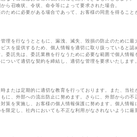
関から召喚状、令状、命令等によって要求された場合。
護のために必要がある場合であって、お客様の同意を得ること
な管理を行なうとともに、漏洩、滅失、毀損の防止のために最
ービスを提供するため、個人情報を適切に取り扱っていると認
す。委託先は、委託業務を行なうために必要な範囲で個人情報
いについて適切な契約を締結し、適切な管理を要求いたします
適時または定期的に適切な教育を行っております。また、当社
ともに、外部への流出防止に努めます。さらに、外部からの不
全対策を実施し、お客様の個人情報保護に努めます。個人情報
のを限定し、社内においても不正な利用がなされないように厳