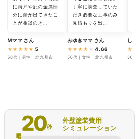
に雨戸や庇の金属部
丁寧に調査していた
下
分に錆が出てきたこ
だき必要な工事のみ
ラ
とが相談のき…
見積もりを出…
え
Mママ さん
みゆきママ さん
しょ
★
★
★
★
★
5
★
★
★
★
★
4.66
★
★
50代｜男性｜北九州市
50代｜女性｜北九州市
30
20
外壁塗装費用
秒
シミュレーション
匿名