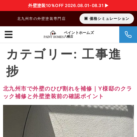
外壁塗装10％OFF 2026.08.01-08.31 ▶︎
北九州市の外壁塗装専門店
価格シミュレーション
☰
ペイントホームズ
八幡店
カテゴリー:
工事進
捗
北九州市で外壁のひび割れを補修｜Y様邸のクラ
ック補修と外壁塗装前の確認ポイント